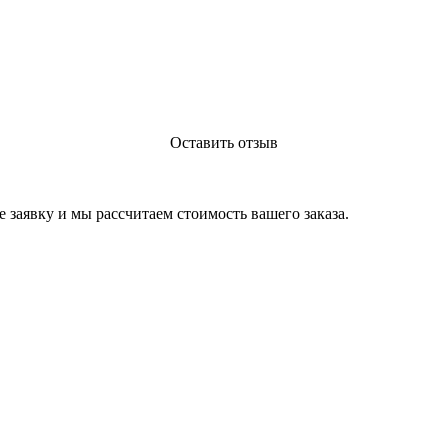
 выполнение заказа. Сроки поджимали, но нас заверили, что усп
льны качеством и сроками.
Оставить отзыв
е заявку и мы рассчитаем стоимость вашего заказа.