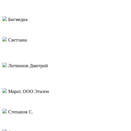
Оставил заявку - перезвонили, посчитали стоимость, нарисова
работали)
Бигмедиа
Хороший подрядчик. Давно сотрудничаем.
Светлана
Из плюсов: цены, сроки, качество на уровне.
Минусы: менеджеры работают как-то через силу. Могут долго от
Литвинов Дмитрий
Оставлял заявку через форму на сайте, не перезвонили. Сдела
здесь потому что цена низкая.По самому закзу вопросов не воз
Марат, ООО Эталон
Ставлю 4 за заказ. По качеству нареканий нет, но достьавку зад
Степанов С.
В целом нормально.менеджеры только отвечают долго на пись