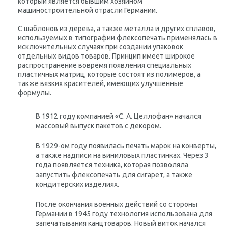
который является бывшим хозяином
машиностроительной отрасли Германии.
С шаблонов из дерева, а также металла и других сплавов,
используемых в типографии флексопечать применялась в
исключительных случаях при создании упаковок
отдельных видов товаров. Принцип имеет широкое
распространение вовремя появления специальных
пластичных матриц, которые состоят из полимеров, а
также вязких красителей, имеющих улучшенные
формулы.
В 1912 году компанией «С. А. Целлофан» начался
массовый выпуск пакетов с декором.
В 1929-ом году появилась печать марок на конверты,
а также надписи на виниловых пластинках. Через 3
года появляется техника, которая позволяла
запустить флексопечать для сигарет, а также
кондитерских изделиях.
После окончания военных действий со стороны
Германии в 1945 году технология использована для
запечатывания канцтоваров. Новый виток начался