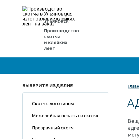
Ульяновск
Производство
скотча
и клейких
лент
ВЫБЕРИТЕ ИЗДЕЛИЕ
Глав
А
Скотч с логотипом
Межслойная печать на скотче
Веще
адге
Прозрачный скотч
могу