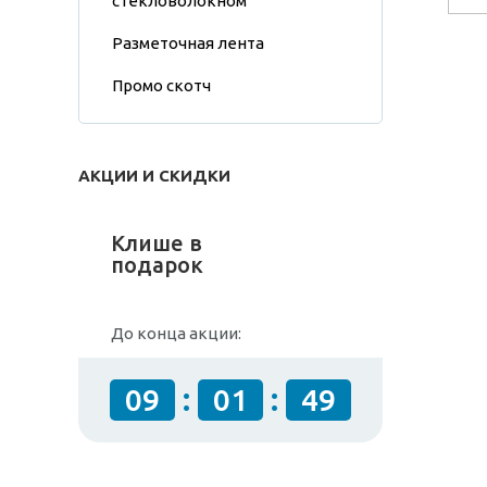
стекловолокном
Разметочная лента
Промо скотч
АКЦИИ И СКИДКИ
Клише в
подарок
До конца акции:
:
:
09
01
49