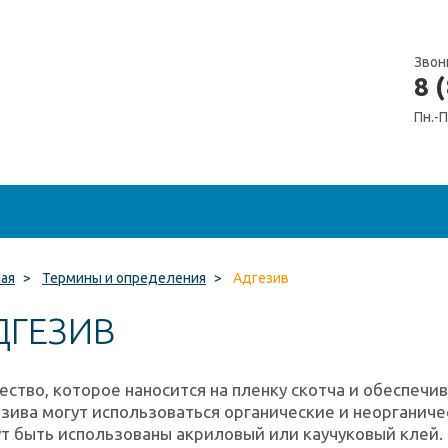
Звон
8 
Пн.-П
ная
>
Термины и определения
>
Адгезив
ДГЕЗИВ
ство, которое наносится на пленку скотча и обеспечив
зива могут использоваться органические и неорганиче
т быть использованы акриловый или каучуковый клей.