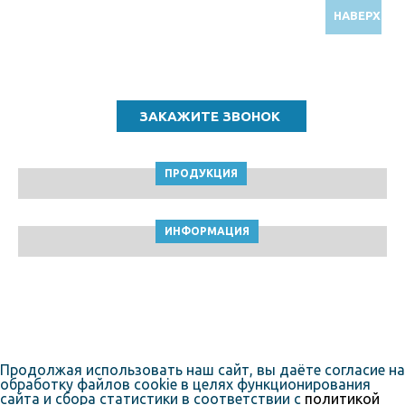
НАВЕРХ
Звоните по бесплатному номеру
8 (800) 5000 964
ПРОДУКЦИЯ
ИНФОРМАЦИЯ
ТПК Клейкие ленты © Ульяновск, 2010-2026
Пользовательское соглашение
Продолжая использовать наш сайт, вы даёте согласие на
обработку файлов cookie в целях функционирования
сайта и сбора статистики в соответствии с
политикой