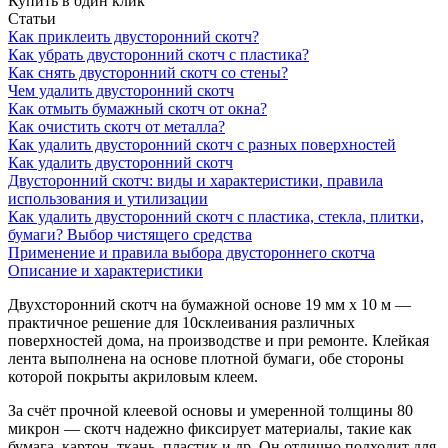
Купить в один клик
Статьи
Как приклеить двусторонний скотч?
Как убрать двусторонний скотч с пластика?
Как снять двусторонний скотч со стены?
Чем удалить двусторонний скотч
Как отмыть бумажный скотч от окна?
Как очистить скотч от металла?
Как удалить двусторонний скотч с разных поверхностей
Как удалить двусторонний скотч
Двусторонний скотч: виды и характеристики, правила
использования и утилизации
Как удалить двусторонний скотч с пластика, стекла, плитки,
бумаги? Выбор чистящего средства
Применение и правила выбора двустороннего скотча
Описание и характеристики
Двухсторонний скотч на бумажной основе 19 мм х 10 м —
практичное решение для 10склеивания различных
поверхностей дома, на производстве и при ремонте. Клейкая
лента выполнена на основе плотной бумаги, обе стороны
которой покрыты акриловым клеем.
За счёт прочной клеевой основы и умеренной толщины 80
микрон — скотч надежно фиксирует материалы, такие как
бумага, картон, ткань, пластик и др. Он отлично подходит для