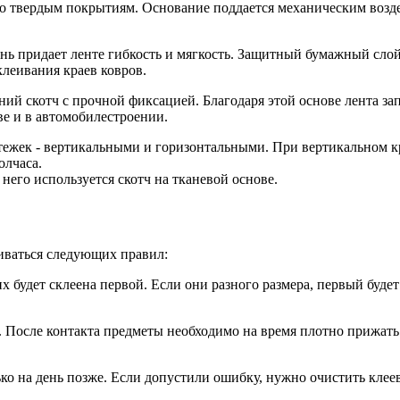
по твердым покрытиям. Основание поддается механическим возде
ань придает ленте гибкость и мягкость. Защитный бумажный сл
леивания краев ковров.
ний скотч с прочной фиксацией. Благодаря этой основе лента 
ве и в автомобилестроении.
тежек - вертикальными и горизонтальными. При вертикальном к
олчаса.
него используется скотч на тканевой основе.
иваться следующих правил:
их будет склеена первой. Если они разного размера, первый бу
 После контакта предметы необходимо на время плотно прижать
ко на день позже. Если допустили ошибку, нужно очистить клеев