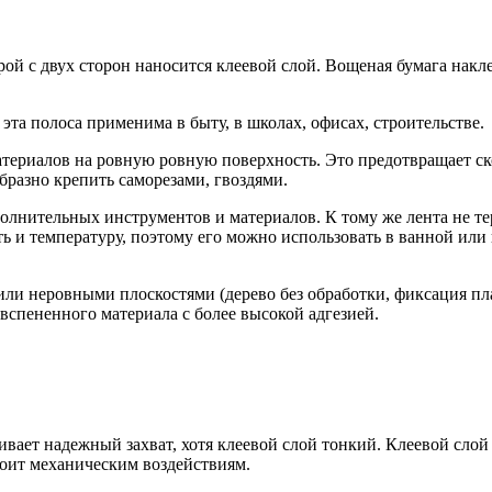
орой с двух сторон наносится клеевой слой. Вощеная бумага накл
 эта полоса применима в быту, в школах, офисах, строительстве.
атериалов на ровную ровную поверхность. Это предотвращает с
бразно крепить саморезами, гвоздями.
ополнительных инструментов и материалов. К тому же лента не 
 и температуру, поэтому его можно использовать в ванной или 
и неровными плоскостями (дерево без обработки, фиксация пласт
вспененного материала с более высокой адгезией.
чивает надежный захват, хотя клеевой слой тонкий. Клеевой сло
оит механическим воздействиям.